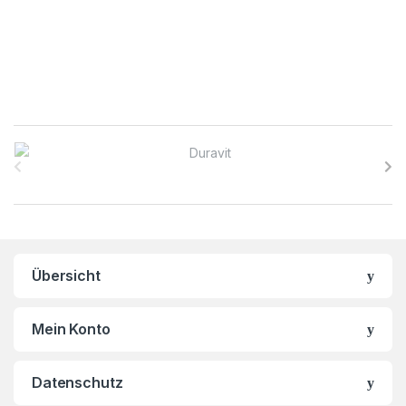
B
r
a
n
Übersicht
d
s
Mein Konto
C
Datenschutz
a