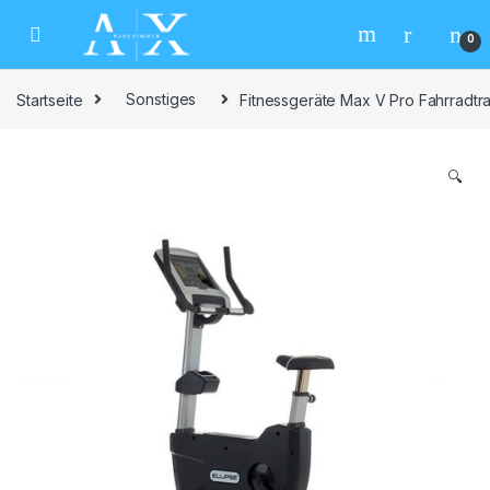
Skip to navigation
Skip to content
0
Startseite
Sonstiges
Fitnessgeräte Max V Pro Fahrradtrai
🔍