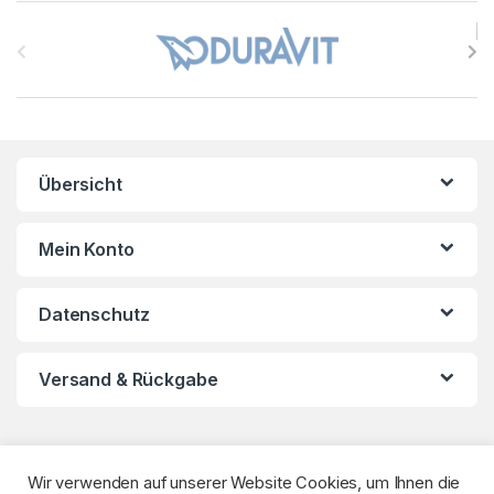
B
r
a
n
Übersicht
d
s
Mein Konto
C
Datenschutz
a
r
Versand & Rückgabe
o
u
Wir verwenden auf unserer Website Cookies, um Ihnen die