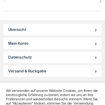
r
a
n
Übersicht
d
s
Mein Konto
C
Datenschutz
a
r
Versand & Rückgabe
o
u
Wir verwenden auf unserer Website Cookies, um Ihnen die
bestmögliche Erfahrung zu bieten, indem wir uns an Ihre
s
Präferenzen und wiederholten Besuche erinnern. Wenn Sie
auf "Akzeptieren" klicken, stimmen Sie der Verwendung