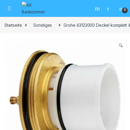
Skip to navigation
Skip to content
0
Startseite
Sonstiges
Grohe 43122000 Deckel komplett 
🔍