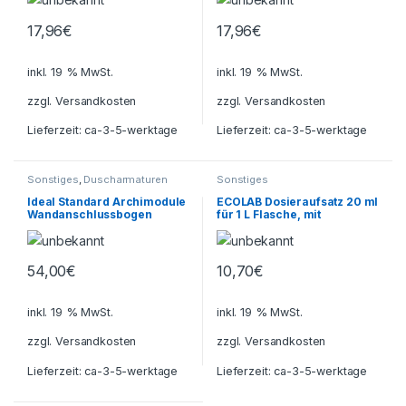
17,96
€
17,96
€
inkl. 19 % MwSt.
inkl. 19 % MwSt.
zzgl.
Versandkosten
zzgl.
Versandkosten
Lieferzeit:
ca-3-5-werktage
Lieferzeit:
ca-3-5-werktage
Sonstiges
,
Duscharmaturen
Sonstiges
Ideal Standard Archimodule
ECOLAB Dosieraufsatz 20 ml
Wandanschlussbogen
für 1 L Flasche, mit
Skalierung 20 ml / Hub
ECOLAB
54,00
€
10,70
€
inkl. 19 % MwSt.
inkl. 19 % MwSt.
zzgl.
Versandkosten
zzgl.
Versandkosten
Lieferzeit:
ca-3-5-werktage
Lieferzeit:
ca-3-5-werktage