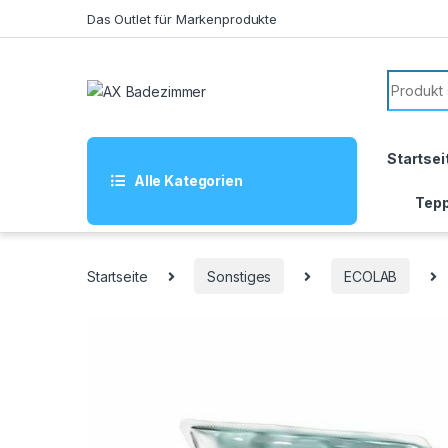
Skip to navigation
Skip to content
Das Outlet für Markenprodukte
Search f
Startsei
Alle Kategorien
Tepp
Startseite
Sonstiges
ECOLAB