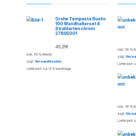
d
s
Grohe Tempesta Rustic
100 Wandhalterset 4
C
Strahlarten chrom
27805001
a
45,21
€
inkl. 19 % 
r
inkl. 19 % MwSt.
zzgl.
Vers
zzgl.
Versandkosten
o
Lieferzeit:
Lieferzeit:
ca-3-5-werktage
u
s
e
inkl. 19 % 
l
zzgl.
Vers
Lieferzeit: