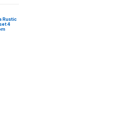
 Rustic
set 4
rom