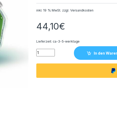
inkl. 19 % MwSt.
zzgl.
Versandkosten
44,10
€
Lieferzeit:
ca-3-5-werktage
Ecolab Kitchen Pro Wash n Walk 2 Liter Kraftr
In den Ware