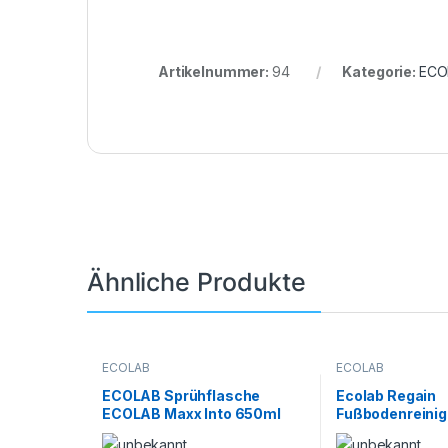
Artikelnummer:
94
Kategorie:
ECO
Ähnliche Produkte
ECOLAB
ECOLAB
ECOLAB Sprühflasche
Ecolab Regain
ECOLAB Maxx Into 650ml
Fußbodenreinige
(10036475)
Karton a 4 Stüc