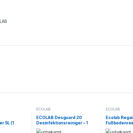
LAB
ECOLAB
ECOLAB
ECOLAB Desguard 20
Ecolab Rega
r 5L (1
Desinfektionsreiniger – 1
Fußbodenrein
k)
Karton a 4x1Liter Ecolab