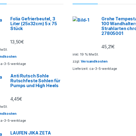
Folia Gefrierbeutel, 3
Grohe Tempesta
Liter (25x32cm) 5 x 75
100 Wandhalter
Stück
Strahlarten ch
27805001
13,50
€
45,21
€
MwSt.
inkl. 19 % MwSt.
andkosten
zzgl.
Versandkosten
ca-3-5-werktage
Lieferzeit:
ca-3-5-werktage
Anti Rutsch Sohle
Rutschfeste Sohlen für
Pumps und High Heels
4,45
€
MwSt.
andkosten
ca-3-5-werktage
LAUFEN JIKA ZETA