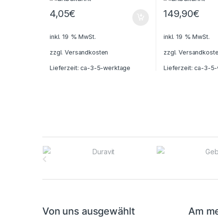
4,05
€
149,90
€
inkl. 19 % MwSt.
inkl. 19 % MwSt.
zzgl.
Versandkosten
zzgl.
Versandkost
Lieferzeit:
ca-3-5-werktage
Lieferzeit:
ca-3-5-
B
r
a
n
Von uns ausgewählt
Am me