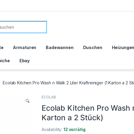
or:
te
Armaturen
Badewannen
Duschen
Heizunge
iche
Ebay
Ecolab Kitchen Pro Wash n Walk 2 Liter Kraftreiniger (1 Karton a 2 S
ECOLAB
🔍
Ecolab Kitchen Pro Wash n 
Karton a 2 Stück)
Availability:
12 vorrätig