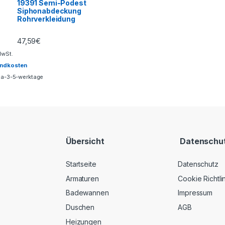
19391 Semi-Podest
Siphonabdeckung
Rohrverkleidung
47,59
€
MwSt.
andkosten
ca-3-5-werktage
Übersicht
Datenschu
Startseite
Datenschutz
Armaturen
Cookie Richtli
Badewannen
Impressum
Duschen
AGB
Heizungen