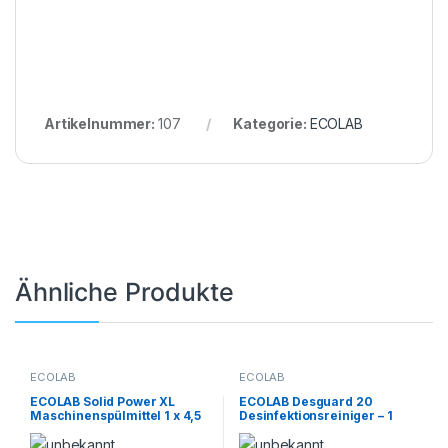
Artikelnummer:
107
Kategorie:
ECOLAB
Ähnliche Produkte
ECOLAB
ECOLAB
ECOLAB Solid Power XL
ECOLAB Desguard 20
Maschinenspülmittel 1 x 4,5
Desinfektionsreiniger – 1
kg ECOLAB
Karton a 4x1Liter Ecolab