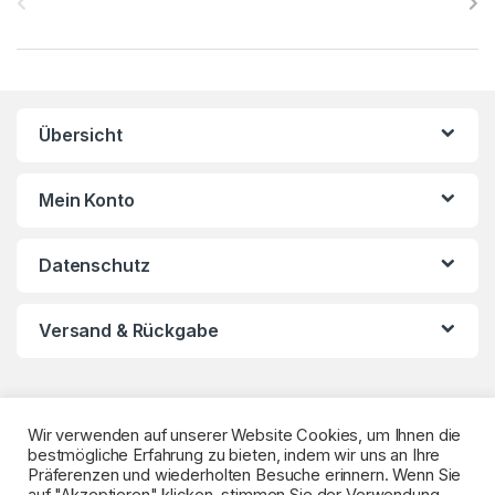
r
a
n
Übersicht
d
s
Mein Konto
C
Datenschutz
a
r
Versand & Rückgabe
o
u
Wir verwenden auf unserer Website Cookies, um Ihnen die
s
bestmögliche Erfahrung zu bieten, indem wir uns an Ihre
Präferenzen und wiederholten Besuche erinnern. Wenn Sie