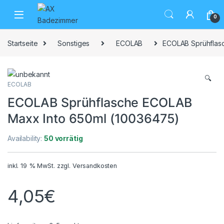
Skip to navigation
Skip to content
0
Startseite
Sonstiges
ECOLAB
ECOLAB Sprühflas
🔍
ECOLAB
ECOLAB Sprühflasche ECOLAB
Maxx Into 650ml (10036475)
Availability:
50 vorrätig
inkl. 19 % MwSt.
zzgl.
Versandkosten
4,05
€