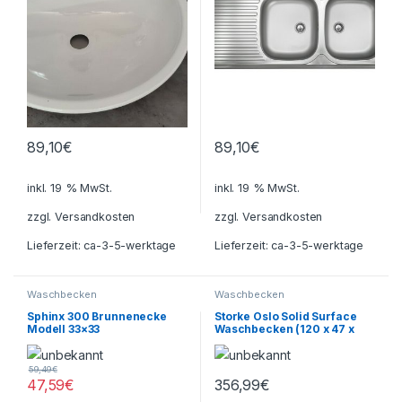
89,10
€
89,10
€
inkl. 19 % MwSt.
inkl. 19 % MwSt.
zzgl.
Versandkosten
zzgl.
Versandkosten
Lieferzeit:
ca-3-5-werktage
Lieferzeit:
ca-3-5-werktage
Waschbecken
Waschbecken
Sphinx 300 Brunnenecke
Storke Oslo Solid Surface
Modell 33×33
Waschbecken (120 x 47 x
Eckwaschbecken
14,5)
Waschbecken Waschtisch
59,49
€
47,59
€
356,99
€