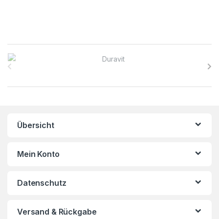
B
r
a
n
Übersicht
d
s
Mein Konto
C
Datenschutz
a
r
Versand & Rückgabe