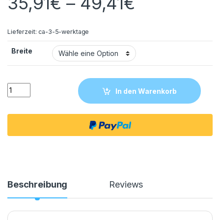
35,91
€
–
49,41
€
Lieferzeit:
ca-3-5-werktage
Breite
LAUFEN JIKA ZETA Keramik Waschbecken Waschtisch Spülb
In den Warenkorb
Beschreibung
Reviews