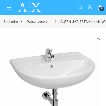
Skip to navigation
Skip to content
0
Startseite
Waschbecken
LAUFEN JIKA ZETA Keramik W
🔍