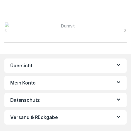
B
r
a
n
Übersicht
d
s
Mein Konto
C
Datenschutz
a
r
Versand & Rückgabe
o