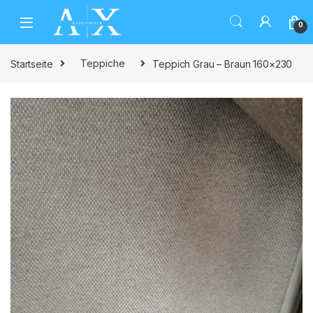
Skip to navigation
Skip to content
0
Startseite
Teppiche
Teppich Grau – Braun 160×230
🔍