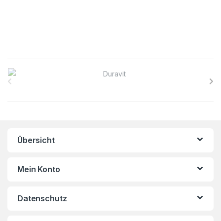
B
r
a
n
Übersicht
d
s
Mein Konto
C
Datenschutz
a