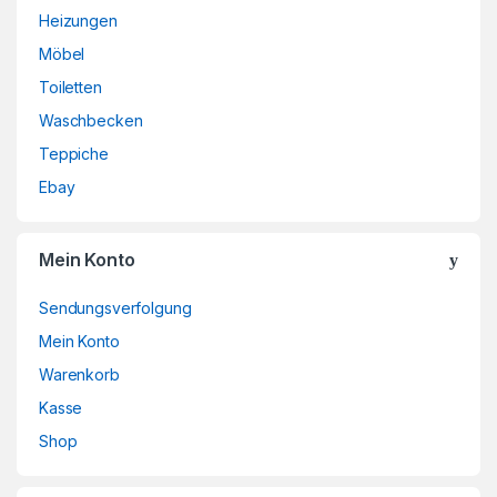
Heizungen
s
Möbel
C
Toiletten
a
Waschbecken
Teppiche
r
Ebay
o
u
Mein Konto
s
Sendungsverfolgung
e
Mein Konto
Warenkorb
l
Kasse
Shop