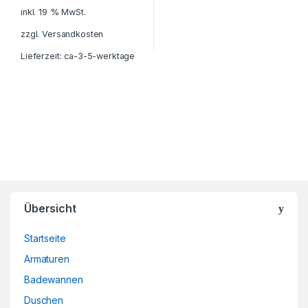
inkl. 19 % MwSt.
zzgl.
Versandkosten
Lieferzeit:
ca-3-5-werktage
B
Übersicht
r
Startseite
a
Armaturen
n
Badewannen
d
Duschen