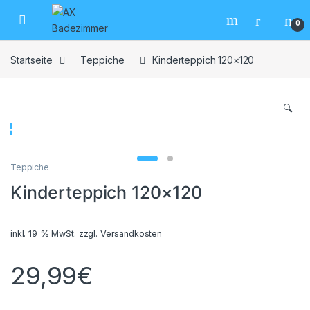
Skip to navigation
Skip to content
0
Startseite
Teppiche
Kinderteppich 120×120
🔍
Teppiche
Kinderteppich 120×120
inkl. 19 % MwSt.
zzgl.
Versandkosten
29,99
€