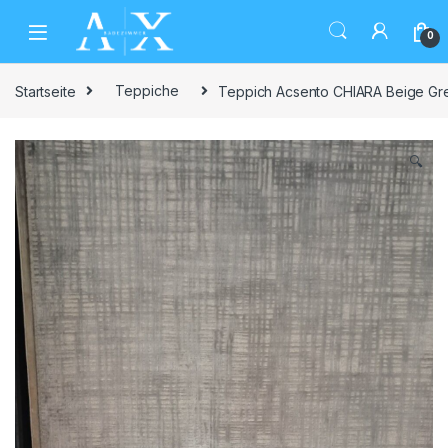
Skip to navigation
Skip to content
0
Startseite
Teppiche
Teppich Acsento CHIARA Beige Gr
🔍