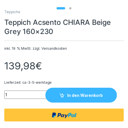
Teppiche
Teppich Acsento CHIARA Beige
Grey 160×230
inkl. 19 % MwSt.
zzgl.
Versandkosten
139,98
€
Lieferzeit:
ca-3-5-werktage
Teppich Acsento CHIARA Beige Grey 160x230 quantity
In den Warenkorb