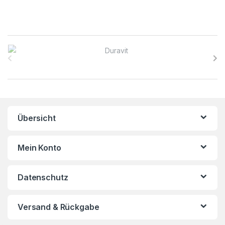
B
r
a
n
Übersicht
d
s
Mein Konto
C
Datenschutz
a
r
Versand & Rückgabe