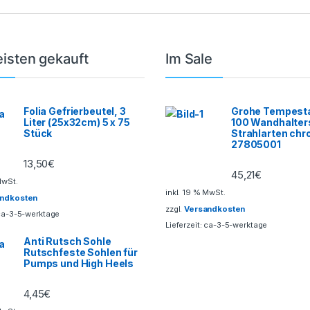
isten gekauft
Im Sale
Folia Gefrierbeutel, 3
Grohe Tempesta
Liter (25x32cm) 5 x 75
100 Wandhalter
Stück
Strahlarten ch
27805001
13,50
€
45,21
€
MwSt.
inkl. 19 % MwSt.
andkosten
zzgl.
Versandkosten
ca-3-5-werktage
Lieferzeit:
ca-3-5-werktage
Anti Rutsch Sohle
Rutschfeste Sohlen für
Pumps und High Heels
4,45
€