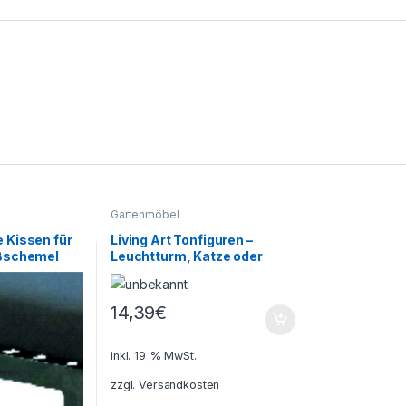
Gartenmöbel
Kissen für
Living Art Tonfiguren –
ßschemel
Leuchtturm, Katze oder
Tukan als Design
14,39
€
inkl. 19 % MwSt.
zzgl.
Versandkosten