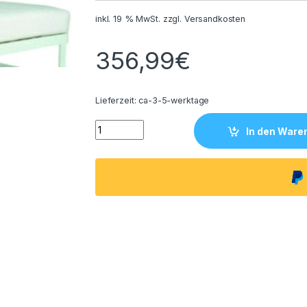
inkl. 19 % MwSt.
zzgl.
Versandkosten
356,99
€
Lieferzeit:
ca-3-5-werktage
Bristol Verona Gartencouch aus Aluminium i
In den Ware