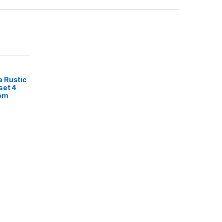
 Rustic
set 4
rom