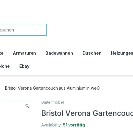
or:
te
Armaturen
Badewannen
Duschen
Heizunge
iche
Ebay
Bristol Verona Gartencouch aus Aluminium in weiß
Gartenmöbel
🔍
Bristol Verona Gartencou
Availability:
51 vorrätig