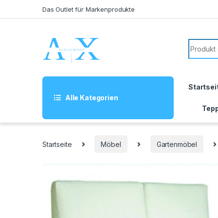
Skip to navigation
Skip to content
Das Outlet für Markenprodukte
Search f
Startsei
Alle Kategorien
Tepp
Startseite
Möbel
Gartenmöbel