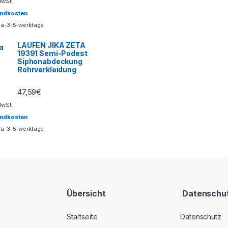
MwSt.
andkosten
ca-3-5-werktage
LAUFEN JIKA ZETA
19391 Semi-Podest
Siphonabdeckung
Rohrverkleidung
47,59
€
MwSt.
andkosten
ca-3-5-werktage
Übersicht
Datenschu
Startseite
Datenschutz