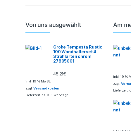
a
n
Von uns ausgewählt
Am me
d
s
Grohe Tempesta Rustic
100 Wandhalterset 4
C
Strahlarten chrom
27805001
a
45,21
€
inkl. 19 % 
r
inkl. 19 % MwSt.
zzgl.
Vers
zzgl.
Versandkosten
o
Lieferzeit:
Lieferzeit:
ca-3-5-werktage
u
s
e