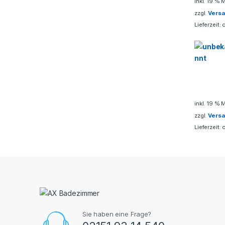
inkl. 19 % 
l
zzgl.
Vers
Lieferzeit:
inkl. 19 % 
zzgl.
Vers
Lieferzeit:
Sie haben eine Frage?