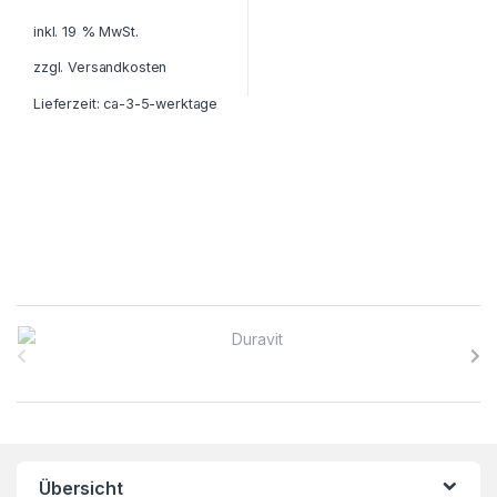
inkl. 19 % MwSt.
zzgl.
Versandkosten
Lieferzeit:
ca-3-5-werktage
B
r
a
n
Übersicht