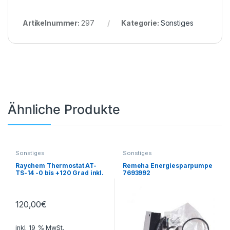
Artikelnummer:
297
Kategorie:
Sonstiges
Ähnliche Produkte
Sonstiges
Sonstiges
Raychem Thermostat AT-
Remeha Energiesparpumpe
TS-14 -0 bis +120 Grad inkl.
7693992
Temperaturfühler
120,00
€
inkl. 19 % MwSt.