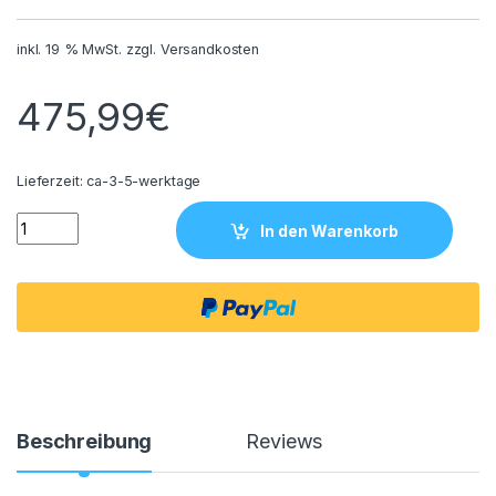
inkl. 19 % MwSt.
zzgl.
Versandkosten
475,99
€
Lieferzeit:
ca-3-5-werktage
Viega Smartpress Mehrschichtrohr model blau blue 4704.1 16 
In den Warenkorb
Beschreibung
Reviews