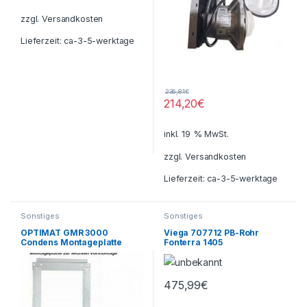
zzgl.
Versandkosten
Lieferzeit:
ca-3-5-werktage
236,81
€
214,20
€
inkl. 19 % MwSt.
zzgl.
Versandkosten
Lieferzeit:
ca-3-5-werktage
Sonstiges
Sonstiges
OPTIMAT GMR 3000
Viega 707712 PB-Rohr
Condens Montageplatte
Fonterra 1405
12×1,3mmx120m 120Meter
475,99
€