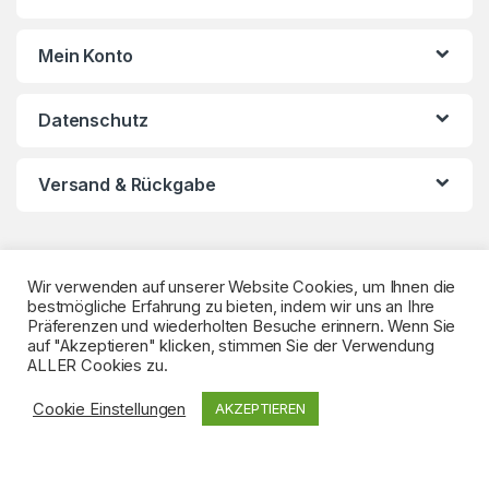
d
s
Mein Konto
C
Datenschutz
a
r
Versand & Rückgabe
o
u
Wir verwenden auf unserer Website Cookies, um Ihnen die
s
bestmögliche Erfahrung zu bieten, indem wir uns an Ihre
Präferenzen und wiederholten Besuche erinnern. Wenn Sie
auf "Akzeptieren" klicken, stimmen Sie der Verwendung
e
ALLER Cookies zu.
l
Sie haben eine Frage?
Cookie Einstellungen
AKZEPTIEREN
02151 93 14 540