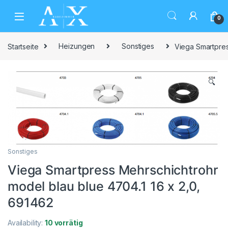
Skip to navigation
Skip to content
0
Startseite
Heizungen
Sonstiges
Viega Smartpres
🔍
Sonstiges
Viega Smartpress Mehrschichtrohr
model blau blue 4704.1 16 x 2,0,
691462
Availability:
10 vorrätig