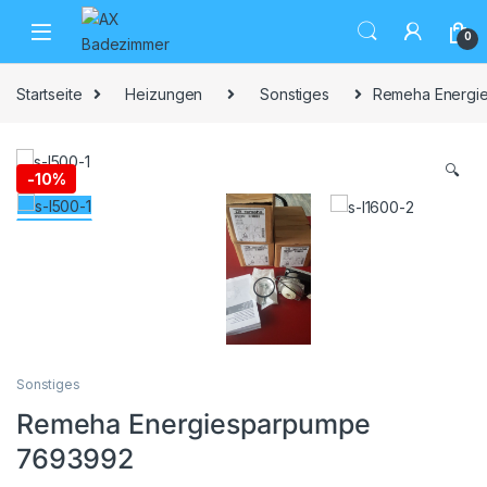
Skip to navigation
Skip to content
0
Startseite
Heizungen
Sonstiges
Remeha Energi
🔍
-
10%
Sonstiges
Remeha Energiesparpumpe
7693992