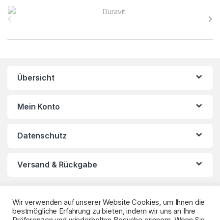
B
r
a
n
Übersicht
d
s
Mein Konto
C
Datenschutz
a
r
Versand & Rückgabe
o
u
Wir verwenden auf unserer Website Cookies, um Ihnen die
bestmögliche Erfahrung zu bieten, indem wir uns an Ihre