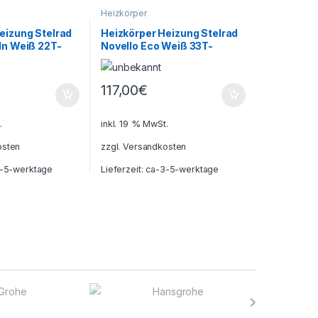
Heizkörper
eizung Stelrad
Heizkörper Heizung Stelrad
In Weiß 22T-
Novello Eco Weiß 33T-
900H-700L bis 10%Energie
sparen
117,00
€
.
inkl. 19 % MwSt.
osten
zzgl.
Versandkosten
-5-werktage
Lieferzeit:
ca-3-5-werktage