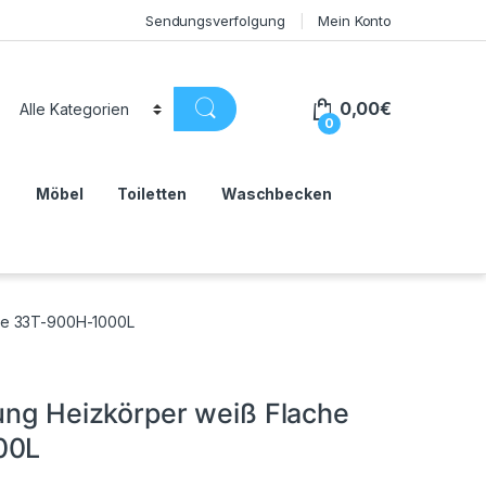
Sendungsverfolgung
Mein Konto
0,00
€
0
n
Möbel
Toiletten
Waschbecken
atte 33T-900H-1000L
zung Heizkörper weiß Flache
00L