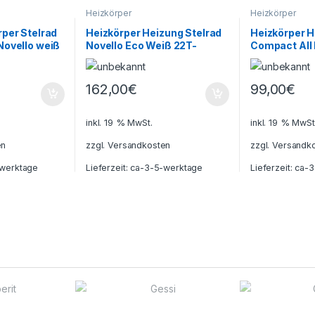
Heizkörper
Heizkörper
per Stelrad
Heizkörper Heizung Stelrad
Heizkörper H
Novello weiß
Novello Eco Weiß 22T-
Compact All 
L
400H-1800L bis 10%Energie
900H-900L
sparen
162,00
€
99,00
€
inkl. 19 % MwSt.
inkl. 19 % MwSt
en
zzgl.
Versandkosten
zzgl.
Versandk
werktage
Lieferzeit:
ca-3-5-werktage
Lieferzeit:
ca-3