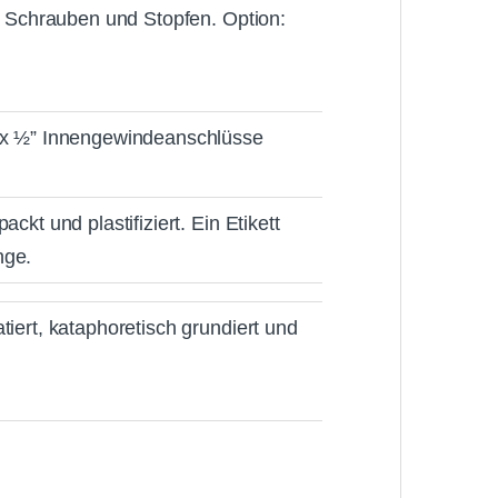
tz, Schrauben und Stopfen.
Option:
4 x ½” Innengewindeanschlüsse
ackt und plastifiziert.
Ein Etikett
nge.
tiert, kataphoretisch grundiert und