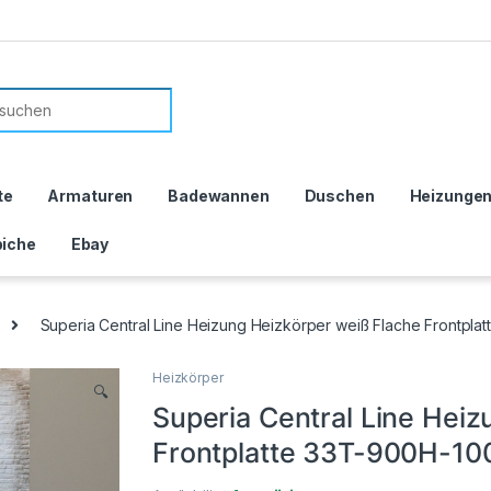
or:
te
Armaturen
Badewannen
Duschen
Heizunge
iche
Ebay
Superia Central Line Heizung Heizkörper weiß Flache Frontpl
Heizkörper
🔍
Superia Central Line Hei
Frontplatte 33T-900H-10