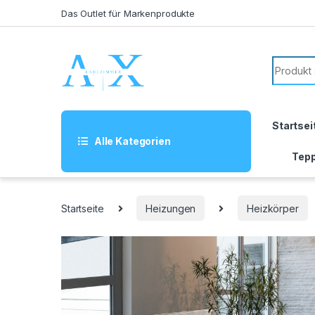
Skip to navigation
Skip to content
Das Outlet für Markenprodukte
Search f
Startsei
Alle Kategorien
Tepp
Startseite
Heizungen
Heizkörper