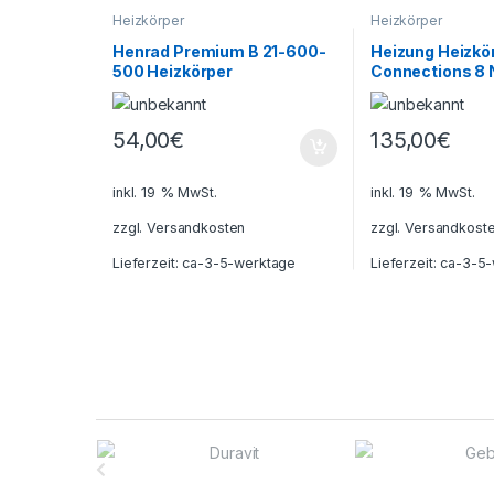
Heizkörper
Heizkörper
Henrad Premium B 21-600-
Heizung Heizkör
500 Heizkörper
Connections 8 
22T-900H-900
54,00
€
135,00
€
inkl. 19 % MwSt.
inkl. 19 % MwSt.
zzgl.
Versandkosten
zzgl.
Versandkost
Lieferzeit:
ca-3-5-werktage
Lieferzeit:
ca-3-5-
B
r