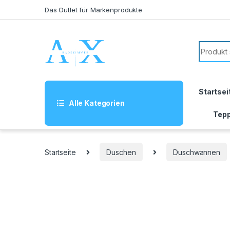
Skip to navigation
Skip to content
Das Outlet für Markenprodukte
Search f
Startsei
Alle Kategorien
Tepp
Startseite
Duschen
Duschwannen