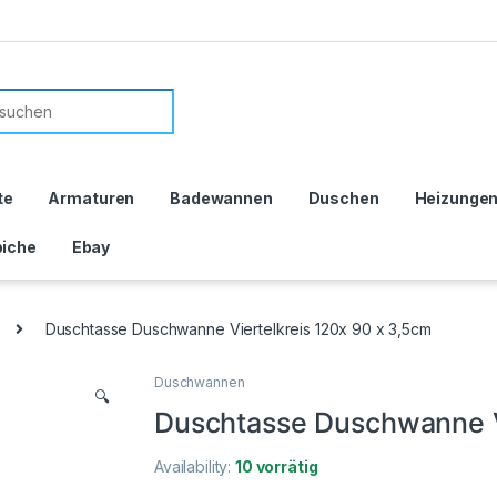
or:
te
Armaturen
Badewannen
Duschen
Heizunge
iche
Ebay
Duschtasse Duschwanne Viertelkreis 120x 90 x 3,5cm
Duschwannen
🔍
Duschtasse Duschwanne V
Availability:
10 vorrätig