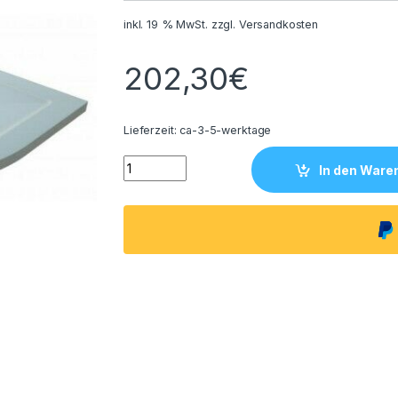
inkl. 19 % MwSt.
zzgl.
Versandkosten
202,30
€
Lieferzeit:
ca-3-5-werktage
Duschtasse Duschwanne Viertelkreis 120x 
In den Ware