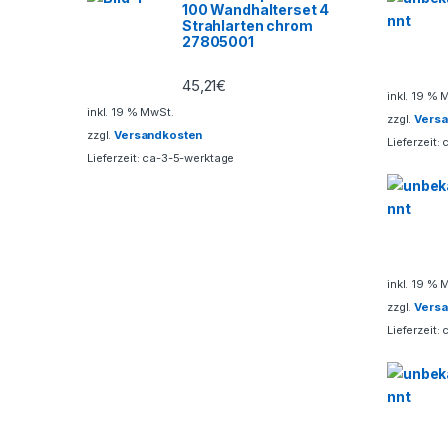
100 Wandhalterset 4
C
Strahlarten chrom
27805001
a
45,21
€
inkl. 19 % 
r
inkl. 19 % MwSt.
zzgl.
Vers
zzgl.
Versandkosten
o
Lieferzeit:
Lieferzeit:
ca-3-5-werktage
u
s
e
inkl. 19 % 
l
zzgl.
Vers
Lieferzeit: