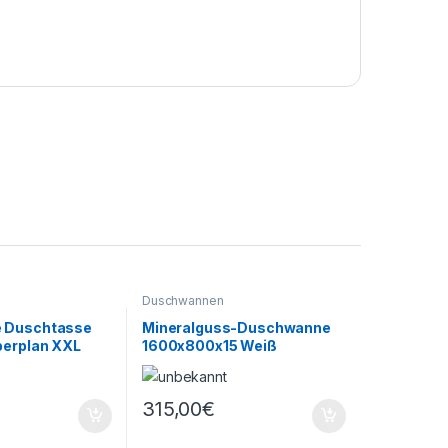
Duschwannen
 Duschtasse
Mineralguss-Duschwanne
perplan XXL
1600x800x15 Weiß
0x5,1 cm mit
315,00
€