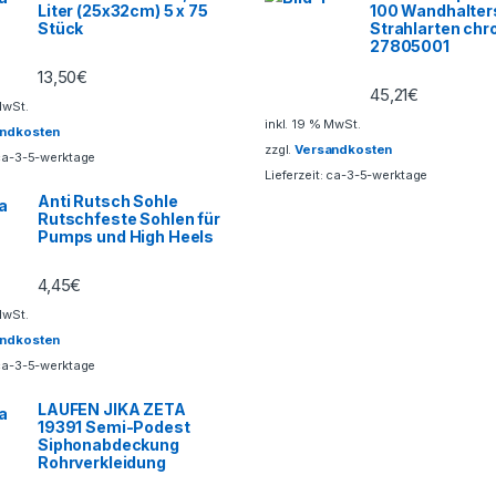
Liter (25x32cm) 5 x 75
100 Wandhalter
Stück
Strahlarten ch
27805001
13,50
€
45,21
€
MwSt.
inkl. 19 % MwSt.
andkosten
zzgl.
Versandkosten
ca-3-5-werktage
Lieferzeit:
ca-3-5-werktage
Anti Rutsch Sohle
Rutschfeste Sohlen für
Pumps und High Heels
4,45
€
MwSt.
andkosten
ca-3-5-werktage
LAUFEN JIKA ZETA
19391 Semi-Podest
Siphonabdeckung
Rohrverkleidung