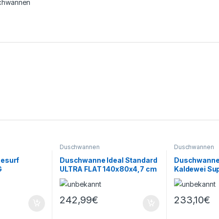
chwannen
Duschwannen
Duschwannen
esurf
Duschwanne Ideal Standard
Duschwanne
G
ULTRA FLAT 140x80x4,7 cm
Kaldewei Su
weiß K518501 RUTSCHFEST
430-1 100x17
SecurePlus
242,99
€
233,10
€