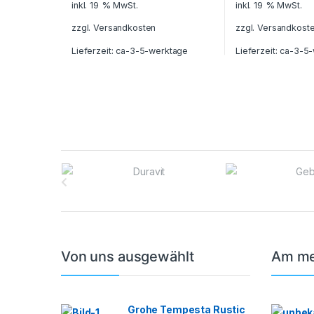
inkl. 19 % MwSt.
inkl. 19 % MwSt.
zzgl.
Versandkosten
zzgl.
Versandkost
Lieferzeit:
ca-3-5-werktage
Lieferzeit:
ca-3-5-
B
r
a
n
Von uns ausgewählt
Am me
d
s
Grohe Tempesta Rustic