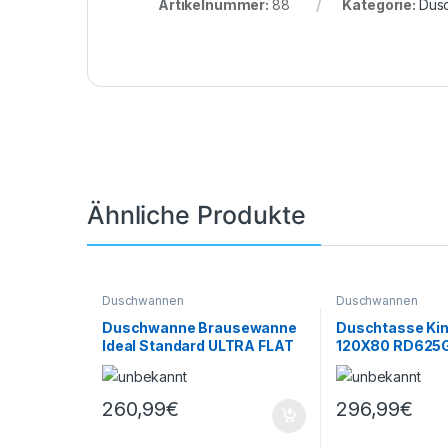
Artikelnummer:
88
Kategorie:
Dus
Ähnliche Produkte
Duschwannen
Duschwannen
Duschwanne Brausewanne
Duschtasse Kin
Ideal Standard ULTRA FLAT
120X80 RD625
160x90x4,7 cm weiß
K518801
260,99
€
296,99
€