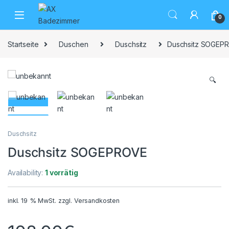
Skip to navigation
Skip to content
0
Startseite
Duschen
Duschsitz
Duschsitz SOGEP
🔍
Duschsitz
Duschsitz SOGEPROVE
Availability:
1 vorrätig
inkl. 19 % MwSt.
zzgl.
Versandkosten