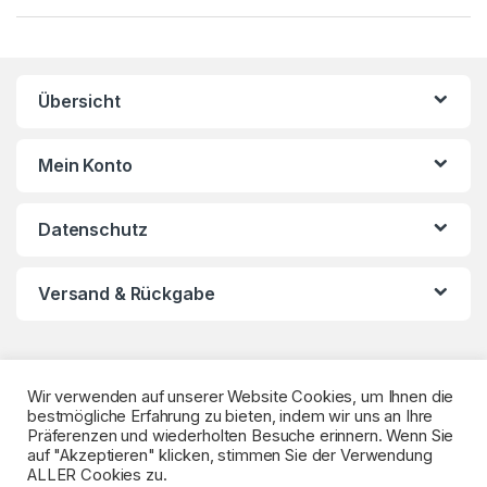
a
n
Übersicht
d
s
Mein Konto
C
Datenschutz
a
r
Versand & Rückgabe
o
u
Wir verwenden auf unserer Website Cookies, um Ihnen die
s
bestmögliche Erfahrung zu bieten, indem wir uns an Ihre
Präferenzen und wiederholten Besuche erinnern. Wenn Sie
auf "Akzeptieren" klicken, stimmen Sie der Verwendung
e
ALLER Cookies zu.