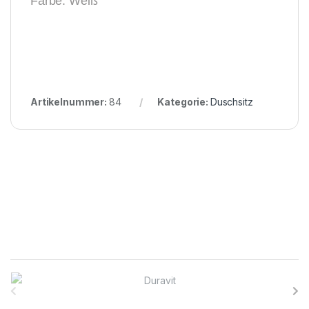
Farbe: Weiß
Artikelnummer:
84
Kategorie:
Duschsitz
B
r