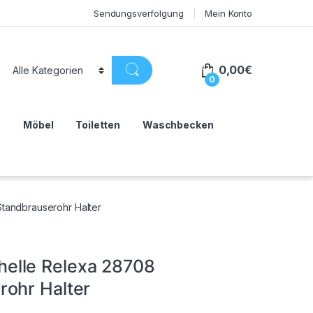
Sendungsverfolgung
Mein Konto
0,00
€
0
n
Möbel
Toiletten
Waschbecken
andbrauserohr Halter
elle Relexa 28708
rohr Halter