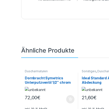
Ähnliche Produkte
Duscharmaturen
Sonstiges
,
Duschar
Dornbracht Symetrics
Ideal Standard
Unterputzventil 1/2″ chrom
Abdeckung
72,00
€
21,60
€
inkl. 19 % MwSt.
inkl. 19 % MwSt.