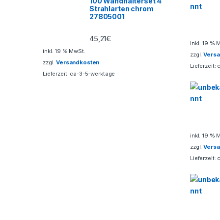
100 Wandhalterset 4
C
Strahlarten chrom
27805001
a
45,21
€
inkl. 19 % 
r
inkl. 19 % MwSt.
zzgl.
Vers
zzgl.
Versandkosten
o
Lieferzeit:
Lieferzeit:
ca-3-5-werktage
u
s
e
inkl. 19 % 
l
zzgl.
Vers
Lieferzeit: