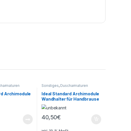
harmaturen
Sonstiges
,
Duscharmaturen
rd Archimodule
Ideal Standard Archimodule
Wandhalter für Handbrause
40,50
€
.
inkl. 19 % MwSt.