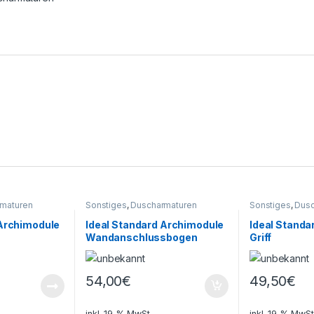
maturen
Sonstiges
,
Duscharmaturen
Sonstiges
,
Dusc
 Archimodule
Ideal Standard Archimodule
Ideal Standa
Wandanschlussbogen
Griff
54,00
€
49,50
€
inkl. 19 % MwSt.
inkl. 19 % MwSt