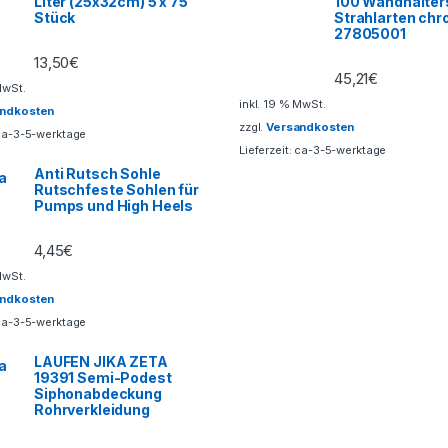
Liter (25x32cm) 5 x 75
100 Wandhalter
Stück
Strahlarten ch
27805001
13,50
€
45,21
€
MwSt.
inkl. 19 % MwSt.
andkosten
zzgl.
Versandkosten
ca-3-5-werktage
Lieferzeit:
ca-3-5-werktage
Anti Rutsch Sohle
Rutschfeste Sohlen für
Pumps und High Heels
4,45
€
MwSt.
andkosten
ca-3-5-werktage
LAUFEN JIKA ZETA
19391 Semi-Podest
Siphonabdeckung
Rohrverkleidung