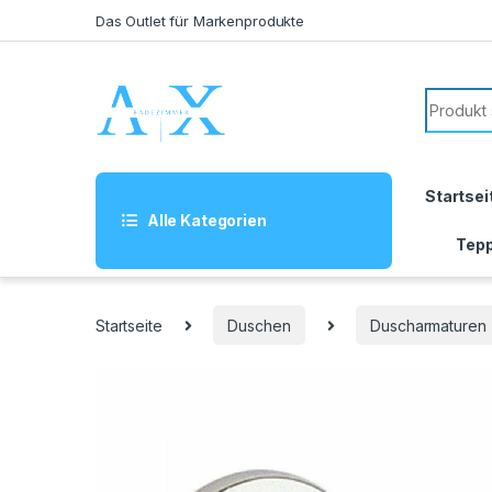
Skip to navigation
Skip to content
Das Outlet für Markenprodukte
Search f
Startsei
Alle Kategorien
Tepp
Startseite
Duschen
Duscharmaturen