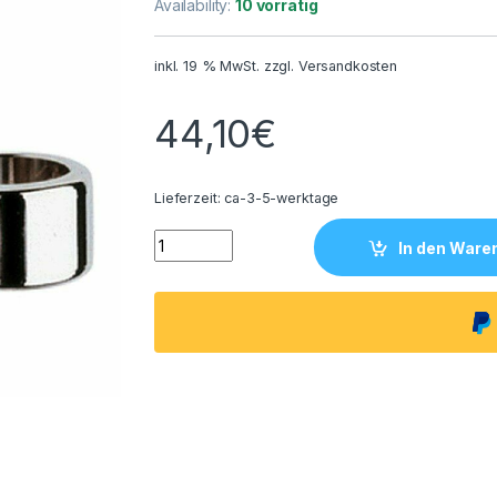
Availability:
10 vorrätig
inkl. 19 % MwSt.
zzgl.
Versandkosten
44,10
€
Lieferzeit:
ca-3-5-werktage
Grohe 28708000 Wandschelle Relexa 28708
In den Ware