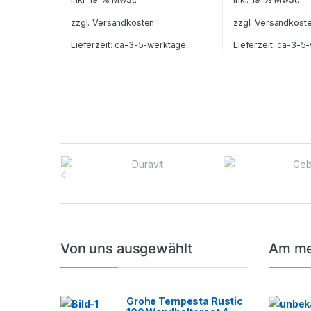
zzgl.
Versandkosten
zzgl.
Versandkost
Lieferzeit:
ca-3-5-werktage
Lieferzeit:
ca-3-5-
B
r
a
n
Von uns ausgewählt
Am me
d
s
Grohe Tempesta Rustic