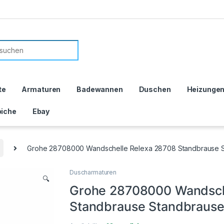
or:
te
Armaturen
Badewannen
Duschen
Heizunge
iche
Ebay
Grohe 28708000 Wandschelle Relexa 28708 Standbrause St
Duscharmaturen
🔍
Grohe 28708000 Wandsch
Standbrause Standbrause