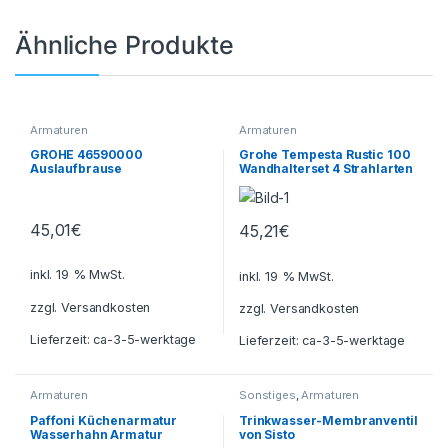
Ähnliche Produkte
Armaturen
Armaturen
GROHE 46590000
Grohe Tempesta Rustic 100
Auslaufbrause
Wandhalterset 4 Strahlarten
Einhandspültischbatterie
chrom 27805001
45,01
€
45,21
€
inkl. 19 % MwSt.
inkl. 19 % MwSt.
zzgl.
Versandkosten
zzgl.
Versandkosten
Lieferzeit:
ca-3-5-werktage
Lieferzeit:
ca-3-5-werktage
Armaturen
Sonstiges
,
Armaturen
Paffoni Küchenarmatur
Trinkwasser-Membranventil
Wasserhahn Armatur
von Sisto