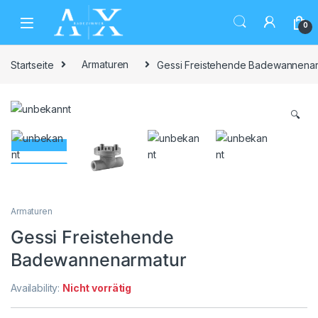
Skip to navigation
Skip to content
0
Startseite
Armaturen
Gessi Freistehende Badewannenar
🔍
Armaturen
Gessi Freistehende
Badewannenarmatur
Availability:
Nicht vorrätig