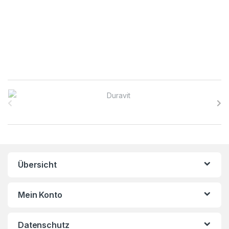
B
r
a
n
Übersicht
d
s
Mein Konto
C
Datenschutz