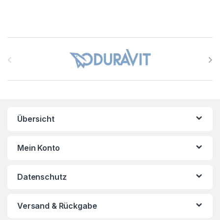
B
r
a
n
Übersicht
d
s
Mein Konto
C
Datenschutz
a
r
Versand & Rückgabe