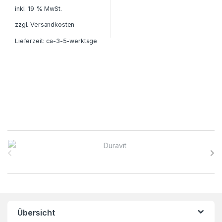
inkl. 19 % MwSt.
zzgl.
Versandkosten
Lieferzeit:
ca-3-5-werktage
B
r
a
n
Übersicht
d