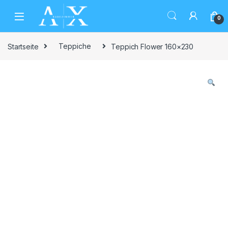
Skip to navigation
Skip to content
0
Startseite
Teppiche
Teppich Flower 160×230