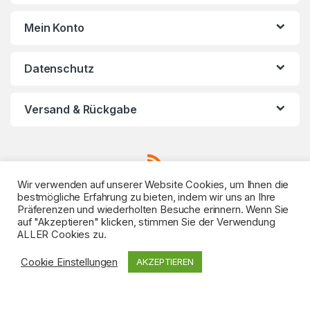
s
Mein Konto
C
Datenschutz
a
r
Versand & Rückgabe
o
u
Wir verwenden auf unserer Website Cookies, um Ihnen die
s
bestmögliche Erfahrung zu bieten, indem wir uns an Ihre
Präferenzen und wiederholten Besuche erinnern. Wenn Sie
e
auf "Akzeptieren" klicken, stimmen Sie der Verwendung
ALLER Cookies zu.
l
Sie haben eine Frage?
02151 93 14 540
Cookie Einstellungen
AKZEPTIEREN