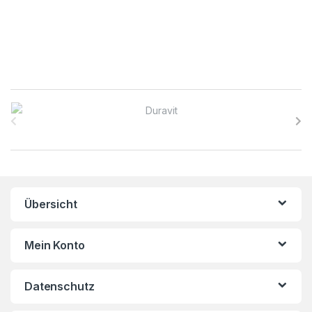
B
r
a
n
Übersicht
d
s
Mein Konto
C
Datenschutz
a