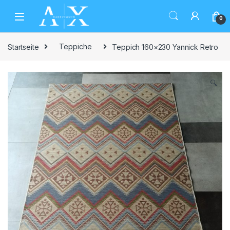
Skip to navigation
Skip to content
0
Startseite
Teppiche
Teppich 160×230 Yannick Retro
🔍