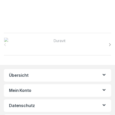
B
r
a
n
Übersicht
d
s
Mein Konto
C
Datenschutz
a