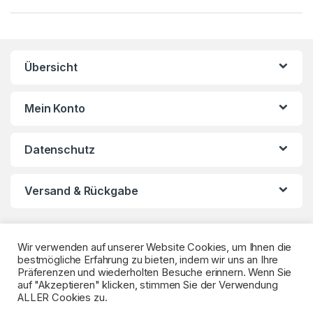
a
n
Übersicht
d
s
Mein Konto
C
Datenschutz
a
r
Versand & Rückgabe
o
u
Wir verwenden auf unserer Website Cookies, um Ihnen die
bestmögliche Erfahrung zu bieten, indem wir uns an Ihre
s
Präferenzen und wiederholten Besuche erinnern. Wenn Sie
auf "Akzeptieren" klicken, stimmen Sie der Verwendung
e
ALLER Cookies zu.