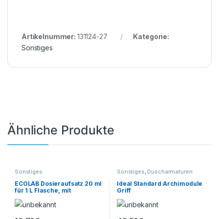
Artikelnummer:
131124-27
Kategorie:
Sonstiges
Ähnliche Produkte
Sonstiges
Sonstiges
,
Duscharmaturen
ECOLAB Dosieraufsatz 20 ml
Ideal Standard Archimodule
für 1 L Flasche, mit
Griff
Skalierung 20 ml / Hub
ECOLAB