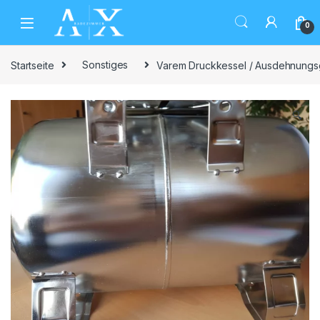
Skip to navigation
Skip to content
0
Startseite
Sonstiges
Varem Druckkessel / Ausdehnungsge
🔍