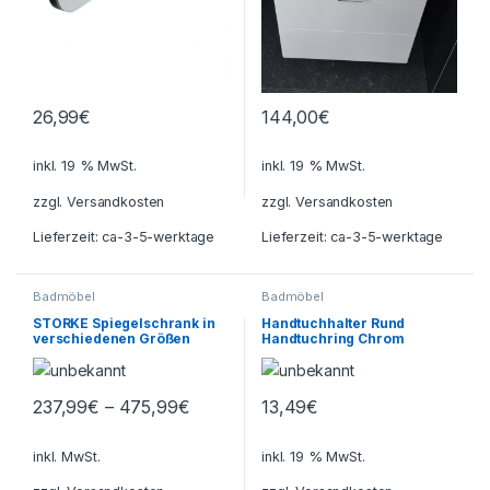
26,99
€
144,00
€
inkl. 19 % MwSt.
inkl. 19 % MwSt.
zzgl.
Versandkosten
zzgl.
Versandkosten
Lieferzeit:
ca-3-5-werktage
Lieferzeit:
ca-3-5-werktage
Badmöbel
Badmöbel
STORKE Spiegelschrank in
Handtuchhalter Rund
verschiedenen Größen
Handtuchring Chrom
Badspiegel Wandspiegel
Spiegel
237,99
€
–
475,99
€
13,49
€
Dieses Produkt weist mehrere Varianten auf. Die Optionen könn
inkl. MwSt.
inkl. 19 % MwSt.