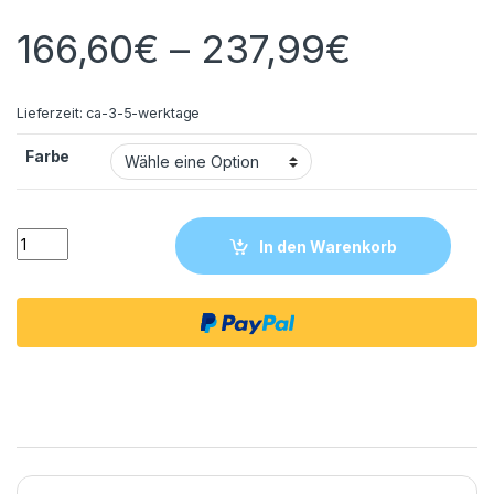
166,60
€
–
237,99
€
Lieferzeit:
ca-3-5-werktage
Farbe
Alke Flush 3 Unterschrank Badmöbel Waschbeckenunterschr
In den Warenkorb