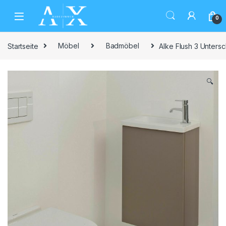
Skip to navigation
Skip to content
0
Startseite
Möbel
Badmöbel
Alke Flush 3 Unter
🔍