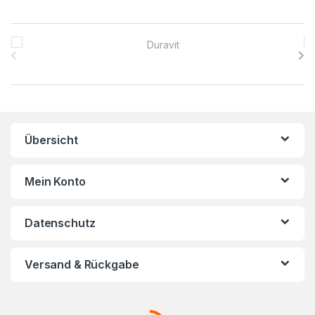
B
r
a
n
Übersicht
d
s
Mein Konto
C
Datenschutz
a
r
Versand & Rückgabe
o