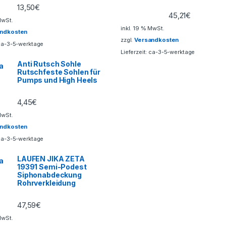
13,50
€
45,21
€
MwSt.
inkl. 19 % MwSt.
andkosten
zzgl.
Versandkosten
ca-3-5-werktage
Lieferzeit:
ca-3-5-werktage
Anti Rutsch Sohle
Rutschfeste Sohlen für
Pumps und High Heels
4,45
€
MwSt.
andkosten
ca-3-5-werktage
LAUFEN JIKA ZETA
19391 Semi-Podest
Siphonabdeckung
Rohrverkleidung
47,59
€
MwSt.