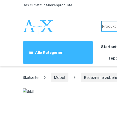
Skip to navigation
Skip to content
Das Outlet für Markenprodukte
Search f
Startsei
Alle Kategorien
Tepp
Startseite
Möbel
Badezimmerzubeh