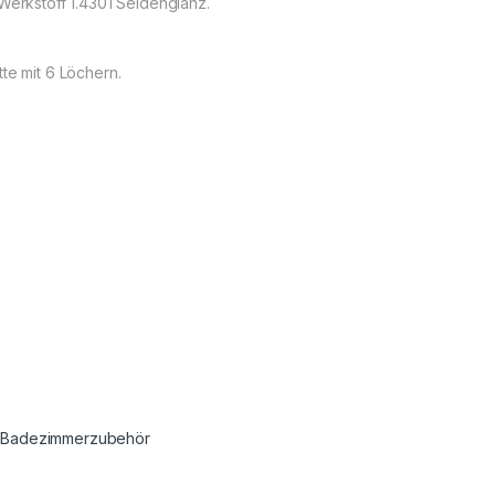
Werkstoff 1.4301 Seidenglanz.
te mit 6 Löchern.
:
Badezimmerzubehör