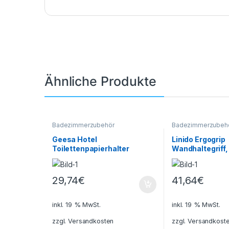
Ähnliche Produkte
Badezimmerzubehör
Badezimmerzubeh
Geesa Hotel
Linido Ergogrip
Toilettenpapierhalter
Wandhaltegriff,
Klopapierhalter Chrom
Haltestange Gri
beidseitig verwendbar
Stahl
29,74
€
41,64
€
inkl. 19 % MwSt.
inkl. 19 % MwSt.
zzgl.
Versandkosten
zzgl.
Versandkost