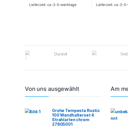
Lieferzeit:
ca-3-5-werktage
Lieferzeit:
ca-3-5-
B
r
a
n
Von uns ausgewählt
Am me
d
s
Grohe Tempesta Rustic
100 Wandhalterset 4
C
Strahlarten chrom
27805001