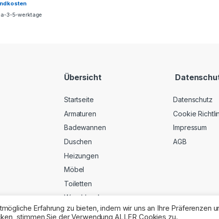
andkosten
ca-3-5-werktage
Übersicht
Datenschu
Startseite
Datenschutz
Armaturen
Cookie Richtli
Badewannen
Impressum
Duschen
AGB
Heizungen
Möbel
Toiletten
Waschbecken
mögliche Erfahrung zu bieten, indem wir uns an Ihre Präferenzen u
Teppiche
licken, stimmen Sie der Verwendung ALLER Cookies zu.