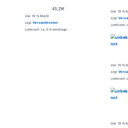
a
45,21
€
inkl. 19 % 
r
inkl. 19 % MwSt.
zzgl.
Vers
zzgl.
Versandkosten
o
Lieferzeit:
Lieferzeit:
ca-3-5-werktage
u
s
e
inkl. 19 % 
l
zzgl.
Vers
Lieferzeit:
inkl. 19 % 