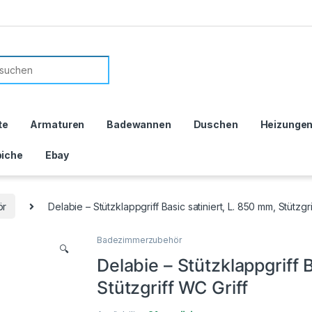
or:
te
Armaturen
Badewannen
Duschen
Heizunge
iche
Ebay
ör
Delabie – Stützklappgriff Basic satiniert, L. 850 mm, Stützgri
Badezimmerzubehör
🔍
Delabie – Stützklappgriff 
Stützgriff WC Griff