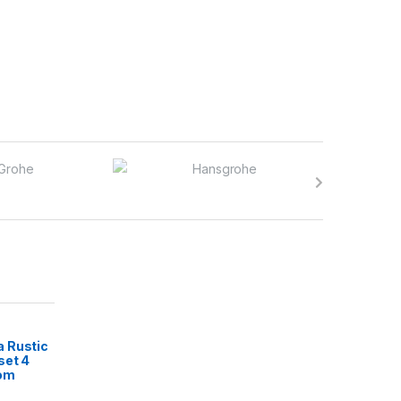
 Rustic
set 4
rom