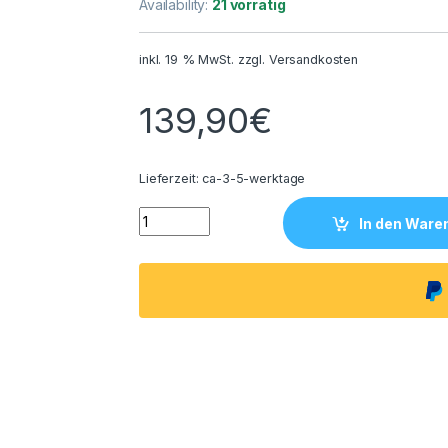
Availability:
21 vorrätig
inkl. 19 % MwSt.
zzgl.
Versandkosten
139,90
€
Lieferzeit:
ca-3-5-werktage
Delabie - Stützklappgriff Basic satiniert, L.
In den Ware