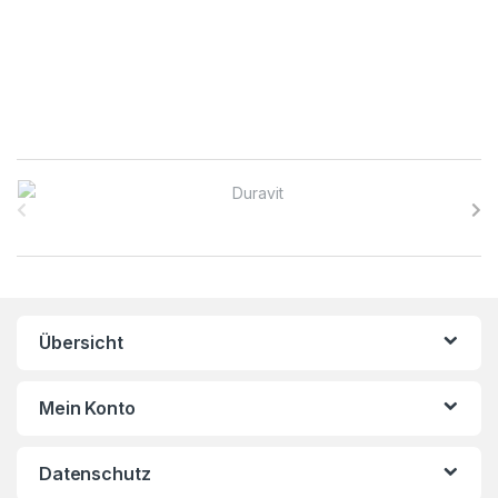
B
r
a
n
Übersicht
d
s
Mein Konto
C
Datenschutz
a