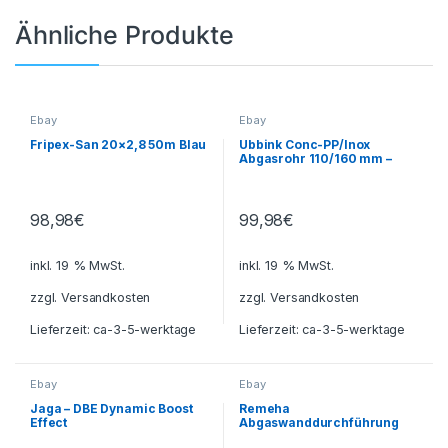
Ähnliche Produkte
Ebay
Ebay
Fripex-San 20×2,8 50m Blau
Ubbink Conc-PP/Inox
Abgasrohr 110/160 mm –
1000 mm
98,98
€
99,98
€
inkl. 19 % MwSt.
inkl. 19 % MwSt.
zzgl.
Versandkosten
zzgl.
Versandkosten
Lieferzeit:
ca-3-5-werktage
Lieferzeit:
ca-3-5-werktage
Ebay
Ebay
Jaga – DBE Dynamic Boost
Remeha
Effect
Abgaswanddurchführung
60/100