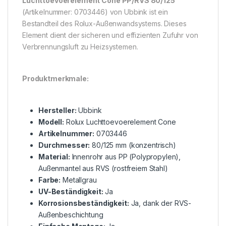
Luchttoevoerelement Cone PP/RVS 80/125
(Artikelnummer: 0703446) von Ubbink ist ein
Bestandteil des Rolux-Außenwandsystems. Dieses
Element dient der sicheren und effizienten Zufuhr von
Verbrennungsluft zu Heizsystemen.
Produktmerkmale:
Hersteller:
Ubbink
Modell:
Rolux Luchttoevoerelement Cone
Artikelnummer:
0703446
Durchmesser:
80/125 mm (konzentrisch)
Material:
Innenrohr aus PP (Polypropylen),
Außenmantel aus RVS (rostfreiem Stahl)
Farbe:
Metallgrau
UV-Beständigkeit:
Ja
Korrosionsbeständigkeit:
Ja, dank der RVS-
Außenbeschichtung