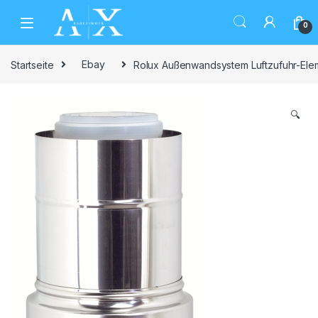
Skip to navigation
Skip to content
0
Startseite
Ebay
Rolux Außenwandsystem Luftzufuhr-Elem
🔍