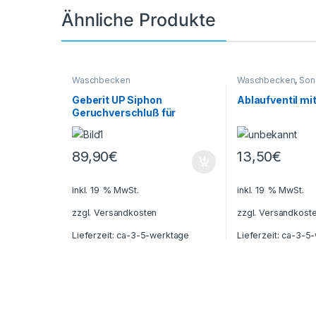
Ähnliche Produkte
Waschbecken
Waschbecken
,
Son
Geberit UP Siphon
Ablaufventil mi
Geruchverschluß für
Waschtisch, Edelstahl,
Unterputz, 151121001
89,90
€
13,50
€
inkl. 19 % MwSt.
inkl. 19 % MwSt.
zzgl.
Versandkosten
zzgl.
Versandkost
Lieferzeit:
ca-3-5-werktage
Lieferzeit:
ca-3-5-