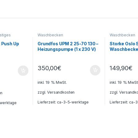
stiges
Waschbecken
Waschbecken
t Push Up
Grundfos UPM 2 25-70 130 –
Storke Oslo 
Heizungspumpe (1 x 230 V)
Waschbecken 
14,5 cm
350,00
€
149,90
€
inkl. 19 % MwSt.
inkl. 19 % MwSt
zzgl.
Versandkosten
zzgl.
Versandk
en
Lieferzeit:
ca-3-5-werktage
Lieferzeit:
ca-3
werktage