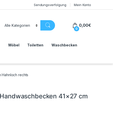
Sendungsverfolgung
Mein Konto
0,00
€
0
n
Möbel
Toiletten
Waschbecken
m Hahnloch rechts
 II Handwaschbecken 41×27 cm