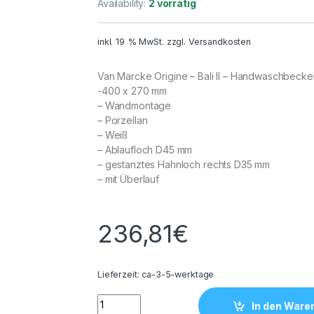
Availability:
2 vorrätig
inkl. 19 % MwSt.
zzgl.
Versandkosten
Van Marcke Origine – Bali II – Handwaschbecke
-400 x 270 mm
– Wandmontage
– Porzellan
– Weiß
– Ablaufloch D45 mm
– gestanztes Hahnloch rechts D35 mm
– mit Überlauf
236,81
€
Lieferzeit:
ca-3-5-werktage
Van Marcke Origine Bali II Handwaschbecke
In den Ware