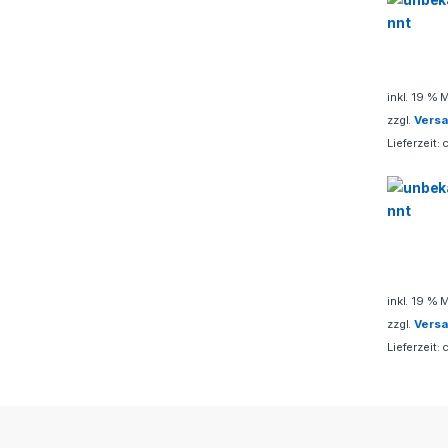
s
e
inkl. 19 % 
l
zzgl.
Vers
Lieferzeit:
inkl. 19 % 
zzgl.
Vers
Lieferzeit: