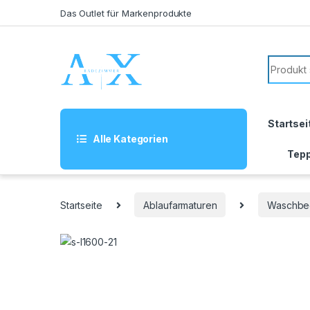
Skip to navigation
Skip to content
Das Outlet für Markenprodukte
Search f
Startsei
Alle Kategorien
Tepp
Startseite
Ablaufarmaturen
Waschbe