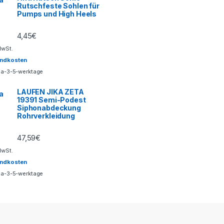
Rutschfeste Sohlen für
Pumps und High Heels
4,45
€
MwSt.
andkosten
ca-3-5-werktage
LAUFEN JIKA ZETA
19391 Semi-Podest
Siphonabdeckung
Rohrverkleidung
47,59
€
MwSt.
andkosten
ca-3-5-werktage