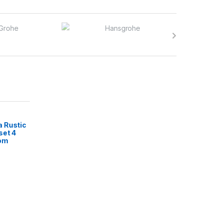
 Rustic
set 4
rom