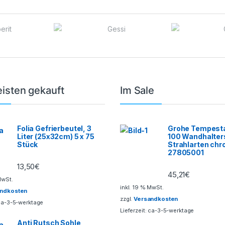
isten gekauft
Im Sale
Folia Gefrierbeutel, 3
Grohe Tempesta
Liter (25x32cm) 5 x 75
100 Wandhalter
Stück
Strahlarten ch
27805001
13,50
€
45,21
€
MwSt.
inkl. 19 % MwSt.
andkosten
zzgl.
Versandkosten
ca-3-5-werktage
Lieferzeit:
ca-3-5-werktage
Anti Rutsch Sohle