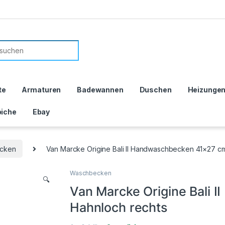
or:
te
Armaturen
Badewannen
Duschen
Heizunge
iche
Ebay
cken
Van Marcke Origine Bali II Handwaschbecken 41×27 c
Waschbecken
🔍
Van Marcke Origine Bali
Hahnloch rechts