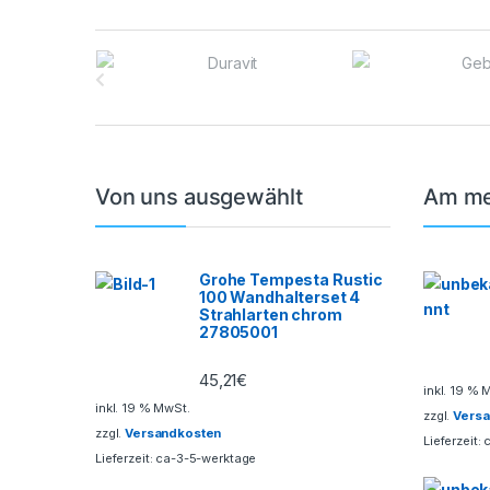
B
r
a
n
Von uns ausgewählt
Am me
d
s
Grohe Tempesta Rustic
100 Wandhalterset 4
C
Strahlarten chrom
27805001
a
45,21
€
inkl. 19 % 
r
inkl. 19 % MwSt.
zzgl.
Vers
zzgl.
Versandkosten
o
Lieferzeit:
Lieferzeit:
ca-3-5-werktage
u