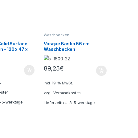
Waschbecken
Solid Surface
Vasque Bastia 56 cm
– 120 x 47 x
Waschbecken
89,25
€
.
inkl. 19 % MwSt.
osten
zzgl.
Versandkosten
-5-werktage
Lieferzeit:
ca-3-5-werktage